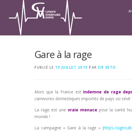
Aller
au
A
contenu
Gare à la rage
PUBLIÉ LE
19 JUILLET 2019
PAR
DR VETO
Alors que la France est
indemne de rage dep
carnivores domestiques importés de pays où sévit 
La rage est une
vraie menace
pour la santé hu
monde !
La campagne « Gare à la rage » (
https://agricul