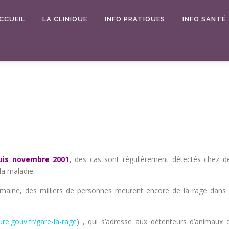
CCUEIL
LA CLINIQUE
INFO PRATIQUES
INFO SANTÉ
uis novembre 2001
, des cas sont régulièrement détectés chez d
la maladie.
maine, des milliers de personnes meurent encore de la rage dans 
ture.gouv.fr/gare-la-rage
) , qui s’adresse aux détenteurs d’animaux 