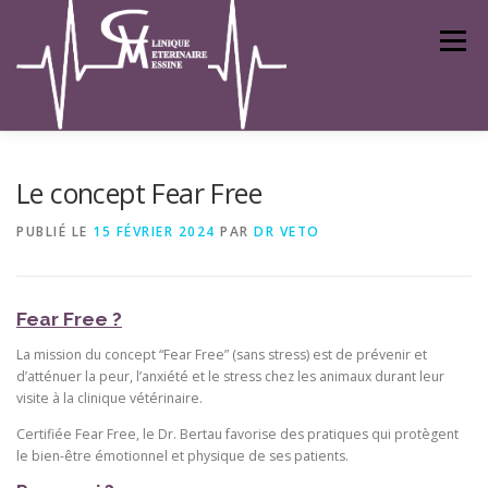
Aller
au
Menu
contenu
ACCUEIL
LA CLINIQUE
INFO PRATIQUES
Le concept Fear Free
PUBLIÉ LE
15 FÉVRIER 2024
PAR
DR VETO
INFO SANTÉ
BLOG
VENTE EN LIGNE
Fear Free ?
PRISE DE RENDEZ-VOUS
La mission du concept “Fear Free” (sans stress) est de prévenir et
d’atténuer la peur, l’anxiété et le stress chez les animaux durant leur
visite à la clinique vétérinaire.
Certifiée Fear Free, le Dr. Bertau favorise des pratiques qui protègent
le bien-être émotionnel et physique de ses patients.