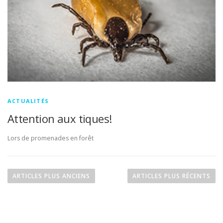
ACTUALITÉS
Attention aux tiques!
Lors de promenades en forêt
N
a
ARTICLES PLUS ANCIENS
ARTICLES PLUS RÉCENTS
v
i
g