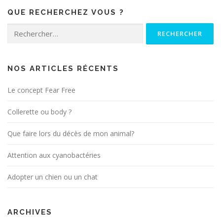
a
QUE RECHERCHEZ VOUS ?
t
i
Rechercher :
o
n
d
NOS ARTICLES RÉCENTS
e
Le concept Fear Free
s
a
Collerette ou body ?
r
t
Que faire lors du décès de mon animal?
i
Attention aux cyanobactéries
c
l
Adopter un chien ou un chat
e
s
ARCHIVES