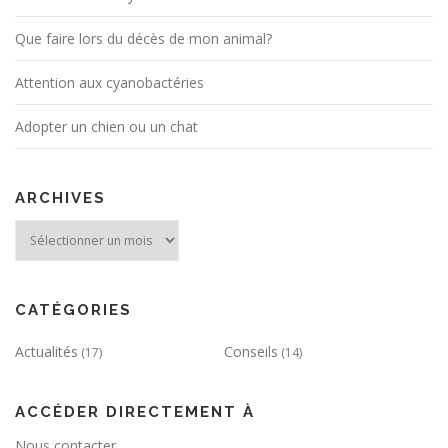
r
t
Que faire lors du décès de mon animal?
i
Attention aux cyanobactéries
c
l
Adopter un chien ou un chat
e
s
ARCHIVES
Archives
CATÉGORIES
Actualités
Conseils
(17)
(14)
ACCÉDER DIRECTEMENT À
Nous contacter