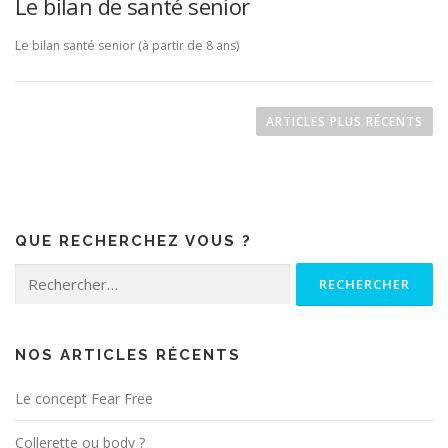
Le bilan de santé senior
Le bilan santé senior (à partir de 8 ans)
N
a
ARTICLES PLUS RÉCENTS
v
i
g
a
QUE RECHERCHEZ VOUS ?
t
i
Rechercher :
o
n
d
NOS ARTICLES RÉCENTS
e
Le concept Fear Free
s
a
Collerette ou body ?